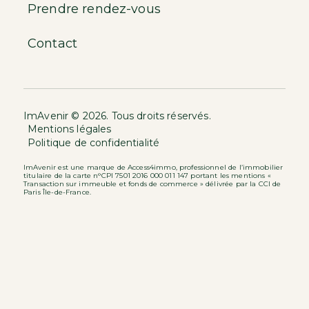
Prendre rendez-vous
Contact
ImAvenir © 2026. Tous droits réservés.
Mentions légales
Politique de confidentialité
ImAvenir est une marque de Access4immo, professionnel de l’immobilier
titulaire de la carte n°CPI 7501 2016 000 011 147 portant les mentions «
Transaction sur immeuble et fonds de commerce » délivrée par la CCI de
Paris Île-de-France.