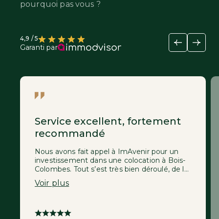
pourquoi pas vous ?
4,9 / 5
Garanti par
Service excellent, fortement
recommandé
Nous avons fait appel à ImAvenir pour un
investissement dans une colocation à Bois-
Colombes. Tout s’est très bien déroulé, de la
recherche de l’appartement jusqu’aux
Voir plus
travaux de rénovation importants. Des
échanges agréables et rapides avec toute
l'équipe, et un gain de temps considérable
de mon côté ! Je ferais sans hésiter appel à