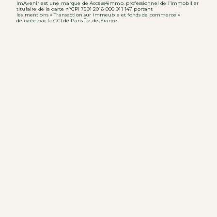
ImAvenir est une marque de Access4immo, professionnel de l’immobilier
titulaire de la carte n°CPI 7501 2016 000 011 147 portant
les mentions « Transaction sur immeuble et fonds de commerce »
délivrée par la CCI de Paris Île-de-France.