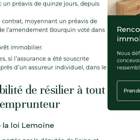
 un préavis de quinze jours, depuis
 contrat, moyennant un préavis de
Rencon
n de l’amendement Bourquin voté dans
immob
rêt immobilier.
Nous défi
es, si l’assurance a été souscrite
concevoir
rès d’un assureur individuel, dans le
ressemb
ilité de résilier à tout
Prend
 emprunteur
 la loi Lemoine