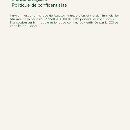
Politique de confidentialité
ImAvenir est une marque de Access4immo, professionnel de l’immobilier
titulaire de la carte n°CPI 7501 2016 000 011 147 portant les mentions «
Transaction sur immeuble et fonds de commerce » délivrée par la CCI de
Paris Île-de-France.