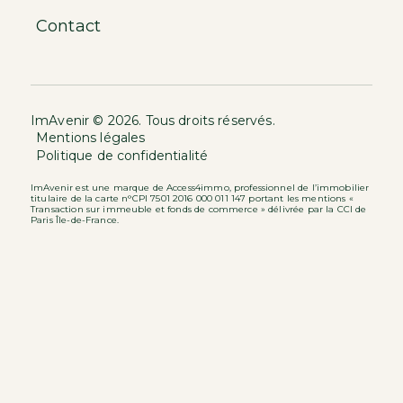
Contact
ImAvenir © 2026. Tous droits réservés.
Mentions légales
Politique de confidentialité
ImAvenir est une marque de Access4immo, professionnel de l’immobilier
titulaire de la carte n°CPI 7501 2016 000 011 147 portant les mentions «
Transaction sur immeuble et fonds de commerce » délivrée par la CCI de
Paris Île-de-France.