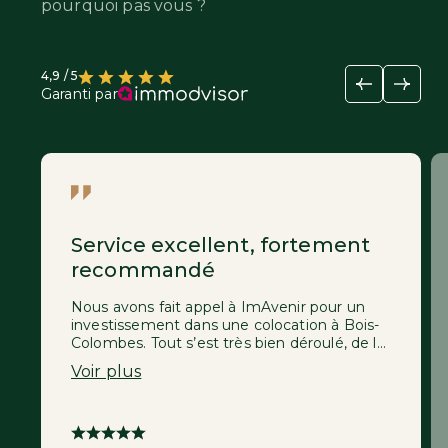
pourquoi pas vous ?
4,9 / 5
Garanti par
Service excellent, fortement
recommandé
Nous avons fait appel à ImAvenir pour un
investissement dans une colocation à Bois-
Colombes. Tout s’est très bien déroulé, de la
recherche de l’appartement jusqu’aux
Voir plus
travaux de rénovation importants. Des
échanges agréables et rapides avec toute
l'équipe, et un gain de temps considérable
de mon côté ! Je ferais sans hésiter appel à