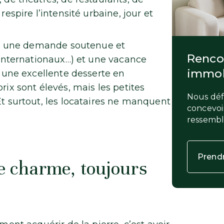
respire l’intensité urbaine, jour et
le : une demande soutenue et
Rencon
s internationaux…) et une vacance
immob
e une excellente desserte en
s prix sont élevés, mais les petites
Nous défi
Et surtout, les locataires ne manquent
concevoir
ressemb
Prend
 le charme, toujours