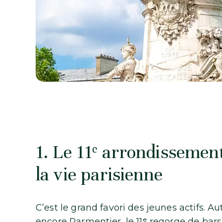
1. Le 11ᵉ arrondissement
la vie parisienne
C’est le grand favori des jeunes actifs. 
encore Parmentier, le 11ᵉ regorge de bars