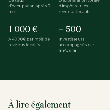
De taux
D'exonération totale
d’occupation après 3
d’impôt sur les
mois
revenus locatifs
1 000 €
+ 500
À 4000€ par mois de
Investisseurs
revenus locatifs
accompagnés par
ImAvenir
À lire également