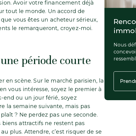
ision. Avoir votre financement déjà
ur tout le monde. Un accord de
 que vous êtes un acheteur sérieux,
Rencon
agents le remarqueront, croyez-moi.
immob
Nous défi
concevoir
r une période courte
ressemb
rer en scène. Sur le marché parisien, la
Prend
 bien vous intéresse, soyez le premier à
k-end ou un jour férié, soyez
tre la semaine suivante, mais pas
s plaît ? Ne perdez pas une seconde.
 biens attractifs ne restent pas
au plus. Attendre, c’est risquer de se