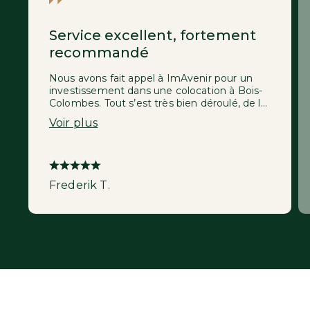
Service excellent, fortement
recommandé
Nous avons fait appel à ImAvenir pour un
investissement dans une colocation à Bois-
Colombes. Tout s’est très bien déroulé, de la
recherche de l’appartement jusqu’aux
Voir plus
travaux de rénovation importants. Des
échanges agréables et rapides avec toute
l'équipe, et un gain de temps considérable
de mon côté ! Je ferais sans hésiter appel à
ImAvenir à nouveau.
Frederik T.