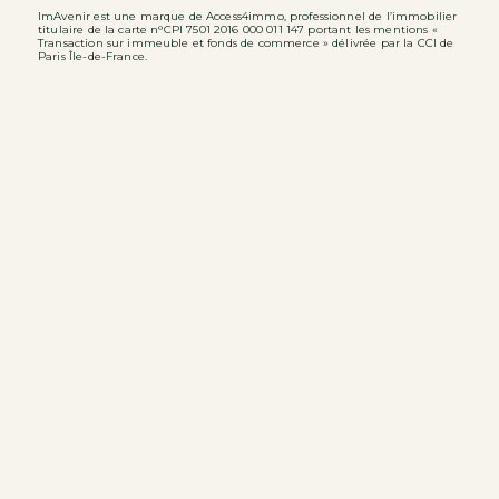
ImAvenir est une marque de Access4immo, professionnel de l’immobilier
titulaire de la carte n°CPI 7501 2016 000 011 147 portant les mentions «
Transaction sur immeuble et fonds de commerce » délivrée par la CCI de
Paris Île-de-France.