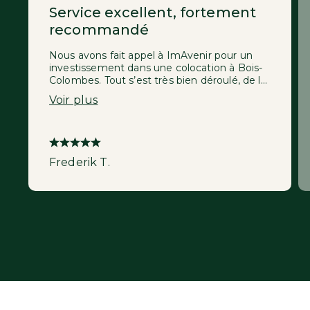
Service excellent, fortement
recommandé
Nous avons fait appel à ImAvenir pour un
investissement dans une colocation à Bois-
Colombes. Tout s’est très bien déroulé, de la
recherche de l’appartement jusqu’aux
Voir plus
travaux de rénovation importants. Des
échanges agréables et rapides avec toute
l'équipe, et un gain de temps considérable
de mon côté ! Je ferais sans hésiter appel à
ImAvenir à nouveau.
Frederik T.