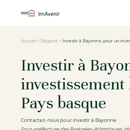
Aller
au
contenu
Accueil
>
Régions
>
Investir à Bayonne, pour un inve
Investir à Bayo
investissement 
Pays basque
Contactez-nous pour investir à Bayonne
Sous-préfecture des Pyrénées-Atlantiques, id