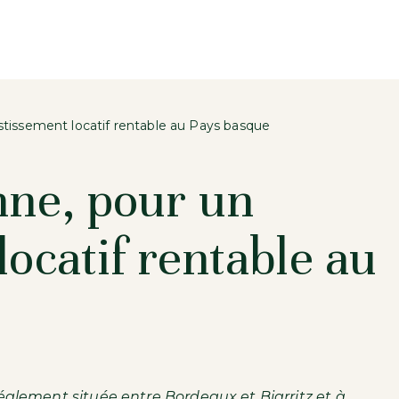
stissement locatif rentable au Pays basque
nne, pour un
locatif rentable au
éalement située entre Bordeaux et Biarritz et à